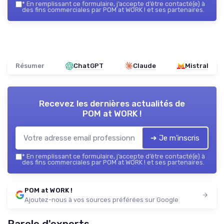
*
En remplissant ce formulaire, j’accepte d’être contacté(e) à
des fins commerciales par POM at WORK ! et ses partenaires.
Résumer
ChatGPT
Claude
Mistral
Recevez les dernières actualités de
POM at WORK !
➔ Je m'inscris
*
En remplissant ce formulaire, j’accepte d’être contacté(e) à
des fins commerciales par POM at WORK ! et ses partenaires.
POM at WORK !
Ajoutez-nous à vos sources préférées sur Google