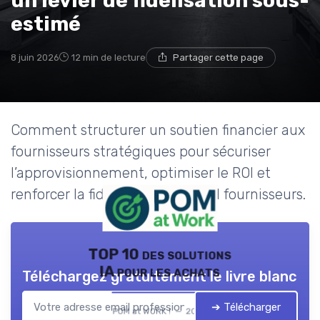
un levier de fidélisation sous-
estimé
8 juin 2026
12 min de lecture
Partager cette page
Comment structurer un soutien financier aux
fournisseurs stratégiques pour sécuriser
l’approvisionnement, optimiser le ROI et
renforcer la fidélisation du panel fournisseurs.
TOP 10 des solutions
IA pour les achats
Téléchargez gratuitement le livre blanc
➔ Télécharger
POM at WORK ! — 2026