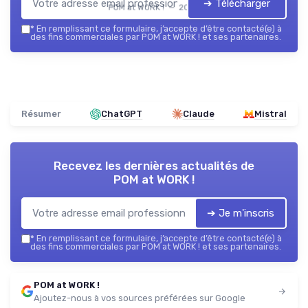
➔ Télécharger
POM at WORK ! — 2026
*
En remplissant ce formulaire, j’accepte d’être contacté(e) à
des fins commerciales par POM at WORK ! et ses partenaires.
Résumer
ChatGPT
Claude
Mistral
Recevez les dernières actualités de
POM at WORK !
➔ Je m'inscris
*
En remplissant ce formulaire, j’accepte d’être contacté(e) à
des fins commerciales par POM at WORK ! et ses partenaires.
POM at WORK !
Ajoutez-nous à vos sources préférées sur Google