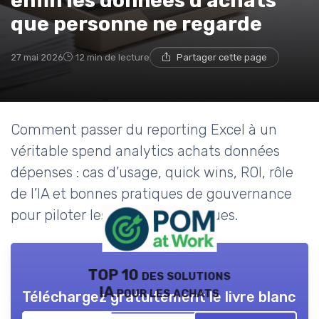
enfin les données d'achats
que personne ne regarde
27 mai 2026
12 min de lecture
Partager cette page
Comment passer du reporting Excel à un
véritable spend analytics achats données
dépenses : cas d’usage, quick wins, ROI, rôle
de l’IA et bonnes pratiques de gouvernance
pour piloter les coûts et les risques.
TOP 10 des solutions
IA pour les achats
Téléchargez gratuitement le livre blanc