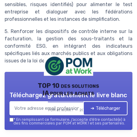
sensibles, risques identifiés) pour alimenter le test
entreprise et dialoguer avec les fédérations
professionnelles et les instances de simplification.
5. Renforcer les dispositifs de contrôle interne sur la
facturation, la gestion des sous-traitants et la
conformité ESG, en intégrant des indicateurs
spécifiques liés aux marchés publics et aux obligations
issues de la loi de simplification.
TOP 10 des solutions
IA pour les achats
Téléchargez gratuitement le livre blanc
➔ Télécharger
POM at WORK ! — 2026
*
En remplissant ce formulaire, j’accepte d’être contacté(e) à
des fins commerciales par POM at WORK ! et ses partenaires.