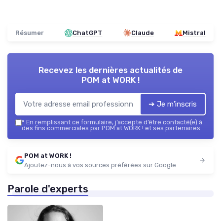
Résumer
ChatGPT
Claude
Mistral
Recevez les dernières actualités de
POM at WORK !
➔ Je m'inscris
*
En remplissant ce formulaire, j’accepte d’être contacté(e) à
des fins commerciales par POM at WORK ! et ses partenaires.
POM at WORK !
Ajoutez-nous à vos sources préférées sur Google
Parole d'experts