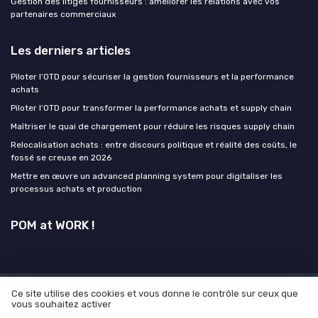
Gestion des litiges fournisseurs : améliorer les relations avec vos
partenaires commerciaux
Les derniers articles
Piloter l’OTD pour sécuriser la gestion fournisseurs et la performance
achats
Piloter l’OTD pour transformer la performance achats et supply chain
Maîtriser le quai de chargement pour réduire les risques supply chain
Relocalisation achats : entre discours politique et réalité des coûts, le
fossé se creuse en 2026
Mettre en œuvre un advanced planning system pour digitaliser les
processus achats et production
POM at WORK !
Ce site utilise des cookies et vous donne le contrôle sur ceux que
Mentions légales
Politique de confidentialité
Grande
vous souhaitez activer
enquête 2025 sur l'IA et les directeurs achats