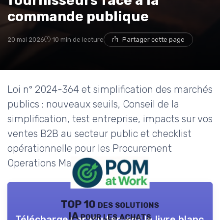
fournisseurs face à la
commande publique
20 mai 2026
10 min de lecture
Partager cette page
Loi n° 2024-364 et simplification des marchés
publics : nouveaux seuils, Conseil de la
simplification, test entreprise, impacts sur vos
ventes B2B au secteur public et checklist
opérationnelle pour les Procurement
Operations Managers.
TOP 10 des solutions
IA pour les achats
Téléchargez gratuitement le livre blanc