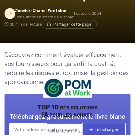
Janvier-Chanel Fontaine
1 octobre 2024
Consultant en stratégie d'achat
20 min de lecture
Partager cette page
Découvrez comment évaluer efficacement
vos fournisseurs pour garantir la qualité,
réduire les risques et optimiser la gestion des
approvisionnements.
TOP 10 des solutions
IA pour les achats
Téléchargez gratuitement le livre blanc
➔ Télécharger
POM at WORK ! — 2026