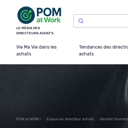
Panneau de gestion des cookies
LE MÉDIA DES
DIRECTEURS ACHATS
Vie Ma Vie dans les
Tendances des directi
achats
achats
POM at WORK !
Enjeux du directeur achats
Gestion fournis