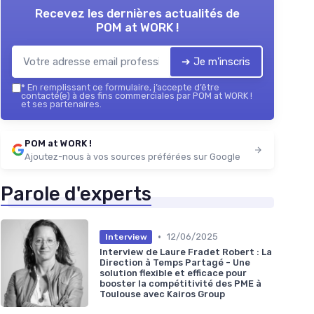
Recevez les dernières actualités de
POM at WORK !
➔ Je m'inscris
*
En remplissant ce formulaire, j’accepte d’être
contacté(e) à des fins commerciales par POM at WORK !
et ses partenaires.
POM at WORK !
Ajoutez-nous à vos sources préférées sur Google
Parole d'experts
•
12/06/2025
Interview
Interview de Laure Fradet Robert : La
Direction à Temps Partagé - Une
solution flexible et efficace pour
booster la compétitivité des PME à
Toulouse avec Kairos Group