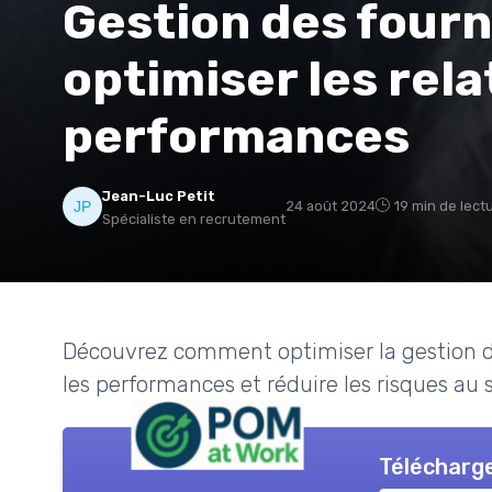
Gestion des fourn
optimiser les rela
performances
Jean-Luc Petit
24 août 2024
19 min de lect
Spécialiste en recrutement
Découvrez comment optimiser la gestion des
les performances et réduire les risques au s
Télécharge