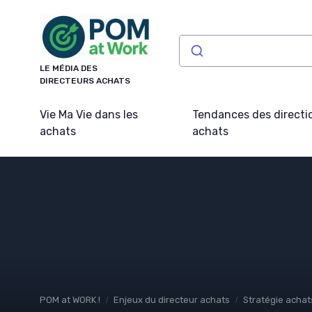
Panneau de gestion des cookies
LE MÉDIA DES
DIRECTEURS ACHATS
Vie Ma Vie dans les
Tendances des directi
achats
achats
POM at WORK !
Enjeux du directeur achats
Stratégie achat