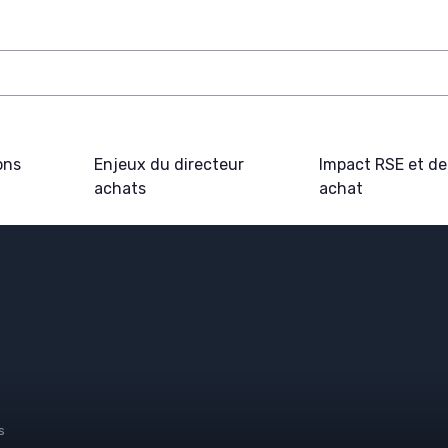
ons
Enjeux du directeur
Impact RSE et d
achats
achat
s