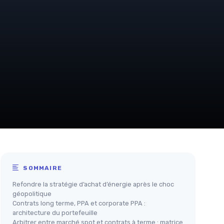
SOMMAIRE
Refondre la stratégie d’achat d’énergie après le choc
géopolitique
Contrats long terme, PPA et corporate PPA :
architecture du portefeuille
Arbitrer entre marché spot et contrats à terme : matrice