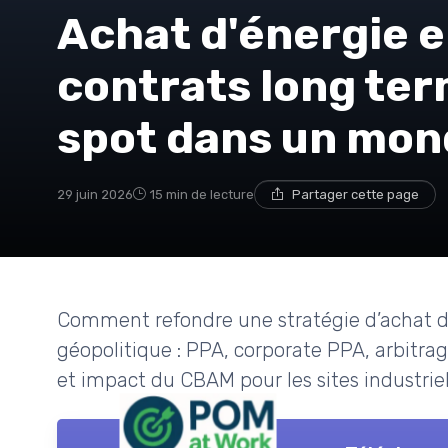
Achat d'énergie e
contrats long te
spot dans un mon
29 juin 2026
15 min de lecture
Partager cette page
Comment refondre une stratégie d’achat d’
géopolitique : PPA, corporate PPA, arbitrag
et impact du CBAM pour les sites industriels