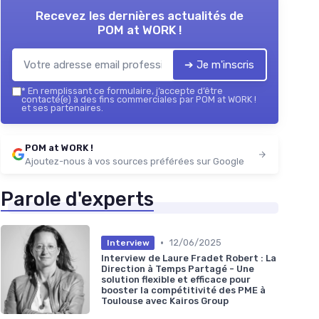
Recevez les dernières actualités de
POM at WORK !
➔ Je m'inscris
*
En remplissant ce formulaire, j’accepte d’être
contacté(e) à des fins commerciales par POM at WORK !
et ses partenaires.
POM at WORK !
Ajoutez-nous à vos sources préférées sur Google
Parole d'experts
•
12/06/2025
Interview
Interview de Laure Fradet Robert : La
Direction à Temps Partagé - Une
solution flexible et efficace pour
booster la compétitivité des PME à
Toulouse avec Kairos Group