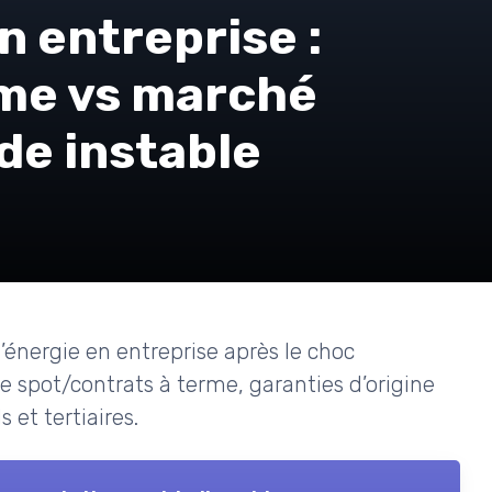
n entreprise :
rme vs marché
de instable
énergie en entreprise après le choc
e spot/contrats à terme, garanties d’origine
 et tertiaires.