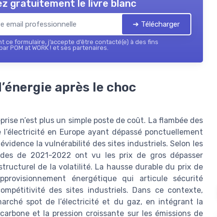
z gratuitement le livre blanc
➔ Télécharger
 ce formulaire, j’accepte d’être contacté(e) à des fins
ar POM at WORK ! et ses partenaires.
d’énergie après le choc
prise n’est plus un simple poste de coût. La flambée des
e l’électricité en Europe ayant dépassé ponctuellement
idence la vulnérabilité des sites industriels. Selon les
odes de 2021-2022 ont vu les prix de gros dépasser
ucturel de la volatilité. La hausse durable du prix de
approvisionnement énergétique qui articule sécurité
compétitivité des sites industriels. Dans ce contexte,
arché spot de l’électricité et du gaz, en intégrant la
 carbone et la pression croissante sur les émissions de