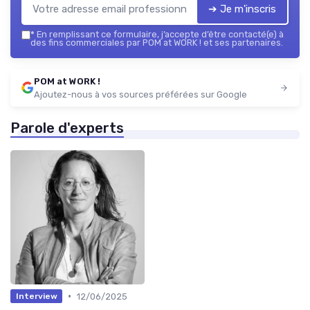
➔ Je m'inscris
*
En remplissant ce formulaire, j’accepte d’être contacté(e) à
des fins commerciales par POM at WORK ! et ses partenaires.
POM at WORK !
Ajoutez-nous à vos sources préférées sur Google
Parole d'experts
•
12/06/2025
Interview