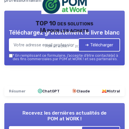
professionnalisme.
TOP 10 des solutions
IA pour les achats
Téléchargez gratuitement le livre blanc
➔ Télécharger
POM at WORK ! — 2026
*
En remplissant ce formulaire, j’accepte d’être contacté(e) à
des fins commerciales par POM at WORK ! et ses partenaires.
Résumer
ChatGPT
Claude
Mistral
Recevez les dernières actualités de
POM at WORK !