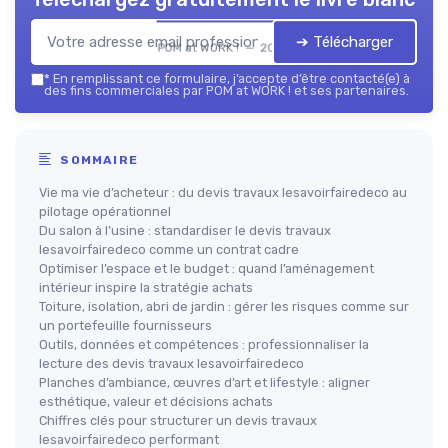
➔ Télécharger
POM at WORK ! — 2026
*
En remplissant ce formulaire, j’accepte d’être contacté(e) à
des fins commerciales par POM at WORK ! et ses partenaires.
SOMMAIRE
Vie ma vie d’acheteur : du devis travaux lesavoirfairedeco au
pilotage opérationnel
Du salon à l’usine : standardiser le devis travaux
lesavoirfairedeco comme un contrat cadre
Optimiser l’espace et le budget : quand l’aménagement
intérieur inspire la stratégie achats
Toiture, isolation, abri de jardin : gérer les risques comme sur
un portefeuille fournisseurs
Outils, données et compétences : professionnaliser la
lecture des devis travaux lesavoirfairedeco
Planches d’ambiance, œuvres d’art et lifestyle : aligner
esthétique, valeur et décisions achats
Chiffres clés pour structurer un devis travaux
lesavoirfairedeco performant