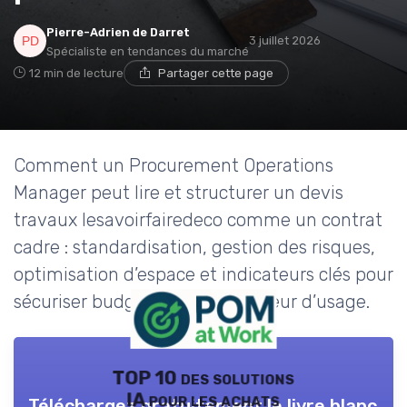
Pierre-Adrien de Darret
3 juillet 2026
Spécialiste en tendances du marché
12 min de lecture
Partager cette page
Comment un Procurement Operations
Manager peut lire et structurer un devis
travaux lesavoirfairedeco comme un contrat
cadre : standardisation, gestion des risques,
optimisation d’espace et indicateurs clés pour
sécuriser budget, qualité et valeur d’usage.
TOP 10 des solutions
IA pour les achats
Téléchargez gratuitement le livre blanc