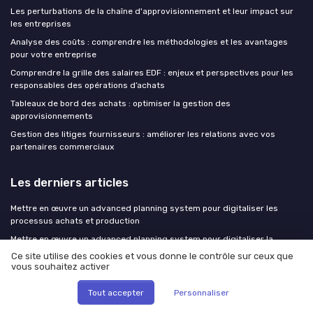
Les perturbations de la chaîne d'approvisionnement et leur impact sur
les entreprises
Analyse des coûts : comprendre les méthodologies et les avantages
pour votre entreprise
Comprendre la grille des salaires EDF : enjeux et perspectives pour les
responsables des opérations d’achats
Tableaux de bord des achats : optimiser la gestion des
approvisionnements
Gestion des litiges fournisseurs : améliorer les relations avec vos
partenaires commerciaux
Les derniers articles
Mettre en œuvre un advanced planning system pour digitaliser les
processus achats et production
Mettre en œuvre un advanced planning system pour digitaliser la
planification achats et production
Ce site utilise des cookies et vous donne le contrôle sur ceux que
vous souhaitez activer
Mettre en œuvre un advanced planning system pour transformer la
direction achats et la supply chain
Tout accepter
Personnaliser
Achats de prestations intellectuelles : reprendre le contrôle avant les
renouvellements de rentrée