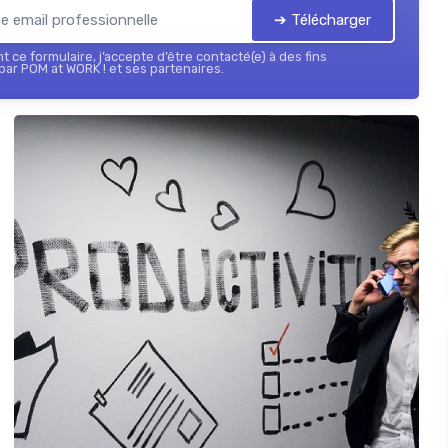
➔ Télécharger
 ce formulaire, j’accepte d’être contacté(e) à des fins
ar POM at WORK ! et ses partenaires.