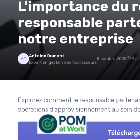
L'importance du r
responsable part
notre entreprise
Antoine Dumont
5 octobre 2025
9 mi
Expert en gestion des fournisseurs
Explorez comment le responsable partenaria
opérations d'approvisionnement au sein de
Télécharge