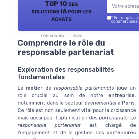
TOP 10 des
solutions IA pour les
achats
*
En remplissant
commerciales p
POM at WORK ! — 2026
Comprendre le rôle du
responsable partenariat
Exploration des responsabilités
fondamentales
Le
métier
de
responsable partenariats
joue un
rôle crucial au sein de notre
entreprise
,
notamment dans le secteur
événementiel
à
Paris
.
Ce rôle est non seulement vital pour la croissance
mais aussi pour l'optimisation des
partenariats
. Le
responsable partenariat
est chargé de
l'engagement et de la gestion des
partenaires