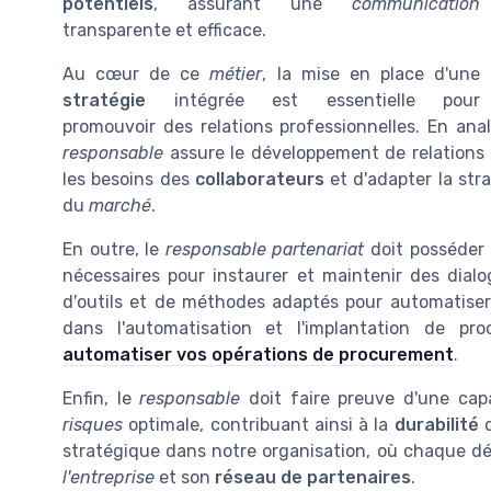
potentiels
, assurant une
communication
transparente et efficace.
Au cœur de ce
métier
, la mise en place d'une
stratégie
intégrée est essentielle pour
promouvoir des relations professionnelles. En ana
responsable
assure le développement de relations 
les besoins des
collaborateurs
et d'adapter la str
du
marché
.
En outre, le
responsable partenariat
doit posséder
nécessaires pour instaurer et maintenir des dialog
d'outils et de méthodes adaptés pour automatiser l
dans l'automatisation et l'implantation de pr
automatiser vos opérations de procurement
.
Enfin, le
responsable
doit faire preuve d'une cap
risques
optimale, contribuant ainsi à la
durabilité
d
stratégique dans notre organisation, où chaque déc
l'entreprise
et son
réseau de partenaires
.