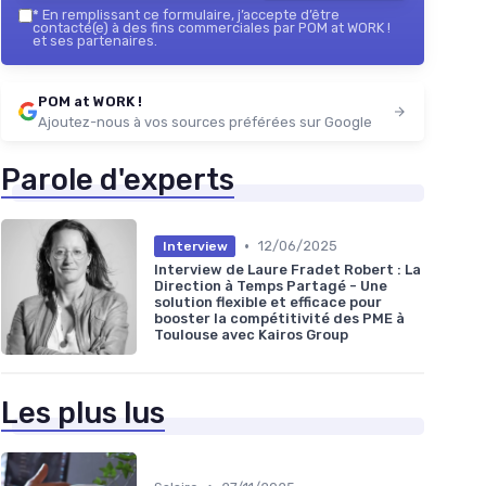
*
En remplissant ce formulaire, j’accepte d’être
contacté(e) à des fins commerciales par POM at WORK !
et ses partenaires.
POM at WORK !
Ajoutez-nous à vos sources préférées sur Google
Parole d'experts
•
12/06/2025
Interview
Interview de Laure Fradet Robert : La
Direction à Temps Partagé - Une
solution flexible et efficace pour
booster la compétitivité des PME à
Toulouse avec Kairos Group
Les plus lus