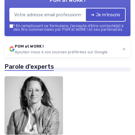
POM at WORK !
➔ Je m'inscris
*
En remplissant ce formulaire, j’accepte d’être contacté(e) à
des fins commerciales par POM at WORK ! et ses partenaires.
POM at WORK !
Ajoutez-nous à vos sources préférées sur Google
Parole d'experts