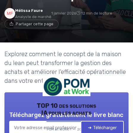
Mélissa Faure
1 janvier 2026
12 min de lecture
Analyste de marché
Partager cette page
Explorez comment le concept de la maison
du lean peut transformer la gestion des
achats et améliorer l'efficacité opérationnelle
dans votre entreprise.
TOP 10 des solutions
IA pour les achats
Téléchargez gratuitement le livre blanc
➔ Télécharger
POM at WORK ! — 2026