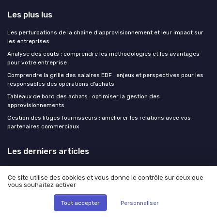
Les plus lus
Les perturbations de la chaîne d'approvisionnement et leur impact sur
les entreprises
Analyse des coûts : comprendre les méthodologies et les avantages
pour votre entreprise
Comprendre la grille des salaires EDF : enjeux et perspectives pour les
responsables des opérations d’achats
Tableaux de bord des achats : optimiser la gestion des
approvisionnements
Gestion des litiges fournisseurs : améliorer les relations avec vos
partenaires commerciaux
Les derniers articles
Piloter l’OTD pour sécuriser la gestion fournisseurs et la performance
Ce site utilise des cookies et vous donne le contrôle sur ceux que
achats
vous souhaitez activer
Piloter l’OTD pour transformer la performance achats et supply chain
Tout accepter
Personnaliser
Maîtriser le quai de chargement pour réduire les risques supply chain
Relocalisation achats : entre discours politique et réalité des coûts, le