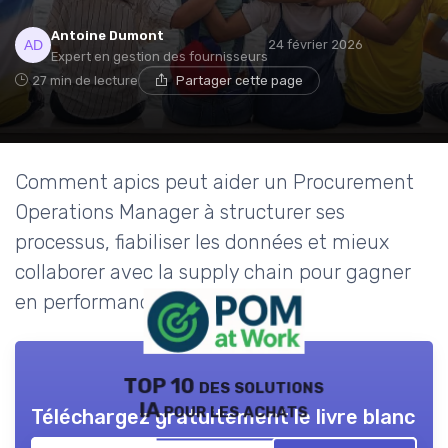
Antoine Dumont
24 février 2026
Expert en gestion des fournisseurs
27 min de lecture
Partager cette page
Comment apics peut aider un Procurement
Operations Manager à structurer ses
processus, fiabiliser les données et mieux
collaborer avec la supply chain pour gagner
en performance achats.
TOP 10 des solutions
IA pour les achats
Téléchargez gratuitement le livre blanc