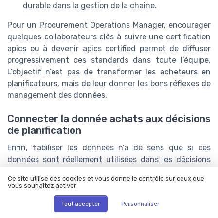
durable dans la gestion de la chaine.
Pour un Procurement Operations Manager, encourager
quelques collaborateurs clés à suivre une certification
apics ou à devenir apics certified permet de diffuser
progressivement ces standards dans toute l’équipe.
L’objectif n’est pas de transformer les acheteurs en
planificateurs, mais de leur donner les bons réflexes de
management des données.
Connecter la donnée achats aux décisions
de planification
Enfin, fiabiliser les données n’a de sens que si ces
données sont réellement utilisées dans les décisions
de planification et de management de la supply chain.
Ce site utilise des cookies et vous donne le contrôle sur ceux que
C’est là que le lien avec les autres volets de la
vous souhaitez activer
démarche apics devient concret.
Tout accepter
Personnaliser
Quelques exemples d’usages à structurer :