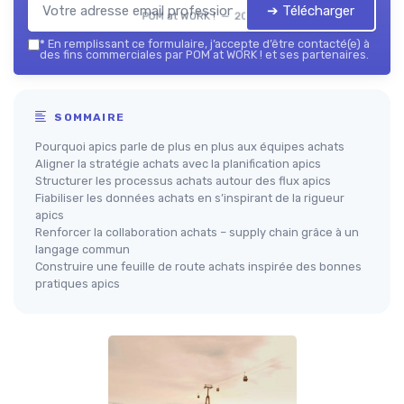
➔ Télécharger
POM at WORK ! — 2026
*
En remplissant ce formulaire, j’accepte d’être contacté(e) à
des fins commerciales par POM at WORK ! et ses partenaires.
SOMMAIRE
Pourquoi apics parle de plus en plus aux équipes achats
Aligner la stratégie achats avec la planification apics
Structurer les processus achats autour des flux apics
Fiabiliser les données achats en s’inspirant de la rigueur
apics
Renforcer la collaboration achats – supply chain grâce à un
langage commun
Construire une feuille de route achats inspirée des bonnes
pratiques apics