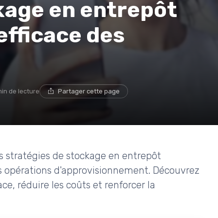
kage en entrepôt
efficace des
min de lecture
Partager cette page
s stratégies de stockage en entrepôt
s opérations d'approvisionnement. Découvrez
ce, réduire les coûts et renforcer la