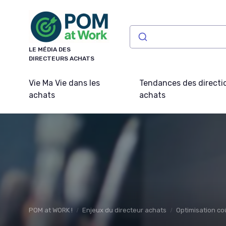
Panneau de gestion des cookies
LE MÉDIA DES
DIRECTEURS ACHATS
Vie Ma Vie dans les
Tendances des directi
achats
achats
POM at WORK !
Enjeux du directeur achats
Optimisation co