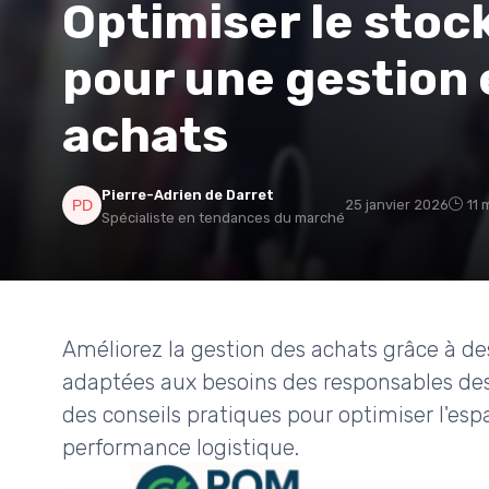
Optimiser le stoc
pour une gestion 
achats
Pierre-Adrien de Darret
25 janvier 2026
11 
Spécialiste en tendances du marché
Améliorez la gestion des achats grâce à de
adaptées aux besoins des responsables de
des conseils pratiques pour optimiser l'espa
performance logistique.