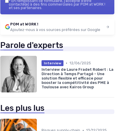
*
En remplissant ce formulaire, j’accepte d’être
contacté(e) à des fins commerciales par POM at WORK !
et ses partenaires.
POM at WORK !
Ajoutez-nous à vos sources préférées sur Google
Parole d'experts
•
12/06/2025
Interview
Interview de Laure Fradet Robert : La
Direction à Temps Partagé - Une
solution flexible et efficace pour
booster la compétitivité des PME à
Toulouse avec Kairos Group
Les plus lus
•
Risques supply-chain
13/12/2025