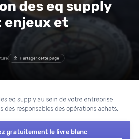
ion des eq supply
: enjeux et
cture
Partager cette page
s eq supply au sein de votre entreprise
s des responsables des opérations achats.
z gratuitement le livre blanc