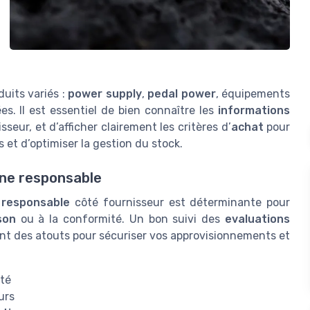
duits variés :
power supply
,
pedal power
, équipements
s. Il est essentiel de bien connaître les
informations
seur, et d’afficher clairement les critères d’
achat
pour
s et d’optimiser la gestion du stock.
onne responsable
 responsable
côté fournisseur est déterminante pour
ison
ou à la conformité. Un bon suivi des
evaluations
ont des atouts pour sécuriser vos approvisionnements et
ité
urs