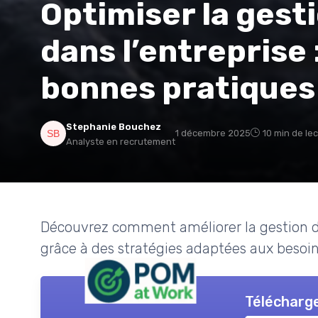
Optimiser la gest
dans l’entreprise 
bonnes pratiques
Stephanie Bouchez
1 décembre 2025
10 min de le
Analyste en recrutement
Découvrez comment améliorer la gestion de
grâce à des stratégies adaptées aux besoin
Télécharge