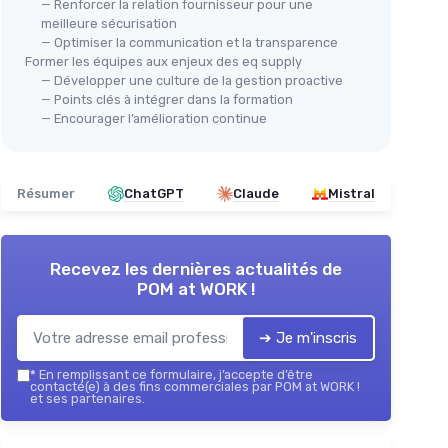
— Renforcer la relation fournisseur pour une
meilleure sécurisation
— Optimiser la communication et la transparence
Former les équipes aux enjeux des eq supply
— Développer une culture de la gestion proactive
— Points clés à intégrer dans la formation
— Encourager l’amélioration continue
Résumer
ChatGPT
Claude
Mistral
Recevez les dernières actualités de
POM at WORK !
➔ Je m'inscris
*
En remplissant ce formulaire, j’accepte d’être
contacté(e) à des fins commerciales par POM at WORK !
et ses partenaires.