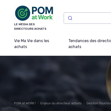
Panneau de gestion des cookies
LE MÉDIA DES
DIRECTEURS ACHATS
Vie Ma Vie dans les
Tendances des directi
achats
achats
POM at WORK !
Enjeux du directeur achats
Gestion fournis