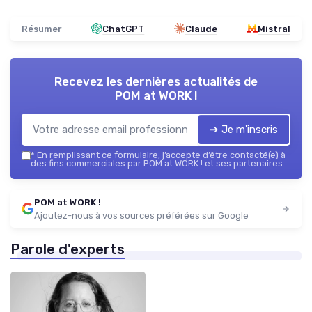
Résumer
ChatGPT
Claude
Mistral
Recevez les dernières actualités de
POM at WORK !
➔ Je m'inscris
*
En remplissant ce formulaire, j’accepte d’être contacté(e) à
des fins commerciales par POM at WORK ! et ses partenaires.
POM at WORK !
Ajoutez-nous à vos sources préférées sur Google
Parole d'experts