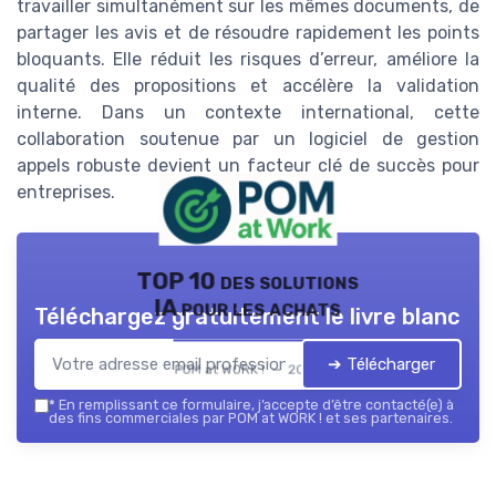
travailler simultanément sur les mêmes documents, de
partager les avis et de résoudre rapidement les points
bloquants. Elle réduit les risques d’erreur, améliore la
qualité des propositions et accélère la validation
interne. Dans un contexte international, cette
collaboration soutenue par un logiciel de gestion
appels robuste devient un facteur clé de succès pour
entreprises.
TOP 10 des solutions
IA pour les achats
Téléchargez gratuitement le livre blanc
➔ Télécharger
POM at WORK ! — 2026
*
En remplissant ce formulaire, j’accepte d’être contacté(e) à
des fins commerciales par POM at WORK ! et ses partenaires.