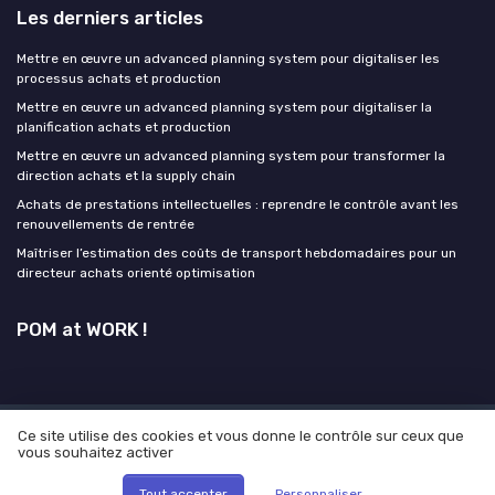
Les derniers articles
Mettre en œuvre un advanced planning system pour digitaliser les
processus achats et production
Mettre en œuvre un advanced planning system pour digitaliser la
planification achats et production
Mettre en œuvre un advanced planning system pour transformer la
direction achats et la supply chain
Achats de prestations intellectuelles : reprendre le contrôle avant les
renouvellements de rentrée
Maîtriser l’estimation des coûts de transport hebdomadaires pour un
directeur achats orienté optimisation
POM at WORK !
Ce site utilise des cookies et vous donne le contrôle sur ceux que
Mentions légales
Politique de confidentialité
Grande
vous souhaitez activer
enquête 2025 sur l'IA et les directeurs achats
© POM at WORK ! 2026
Tout accepter
Personnaliser