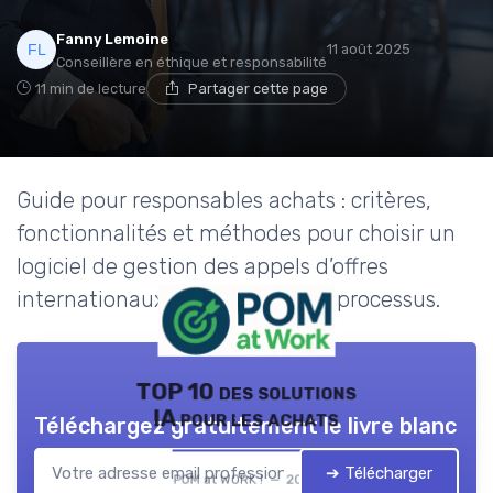
Fanny Lemoine
11 août 2025
Conseillère en éthique et responsabilité
11 min de lecture
Partager cette page
Guide pour responsables achats : critères,
fonctionnalités et méthodes pour choisir un
logiciel de gestion des appels d’offres
internationaux et optimiser vos processus.
TOP 10 des solutions
IA pour les achats
Téléchargez gratuitement le livre blanc
➔ Télécharger
POM at WORK ! — 2026