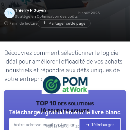
Thierry N'Guyen
11 août 2025
Stratège en Optimisation des coûts
7 min de lecture
Partager cette page
Découvrez comment sélectionner le logiciel
idéal pour améliorer l'efficacité de vos achats
industriels et répondre aux défis uniques de
votre entreprise.
TOP 10 des solutions
IA pour les achats
Téléchargez gratuitement le livre blanc
➔ Télécharger
POM at WORK ! — 2026