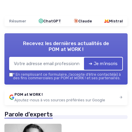
Résumer
ChatGPT
Claude
Mistral
Recevez les dernières actualités de
POM at WORK !
➔ Je m'inscris
*
En remplissant ce formulaire, j’accepte d’être contacté(e) à
des fins commerciales par POM at WORK ! et ses partenaires.
POM at WORK !
Ajoutez-nous à vos sources préférées sur Google
Parole d'experts