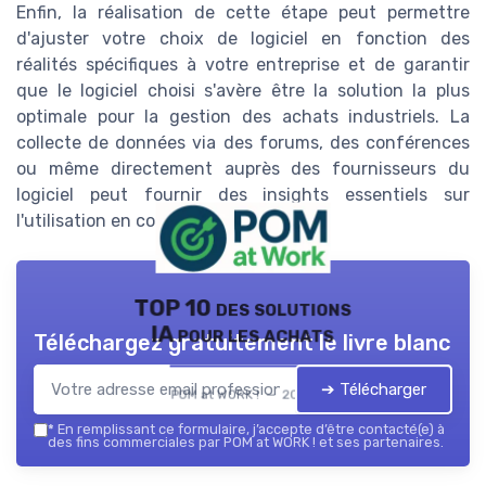
Enfin, la réalisation de cette étape peut permettre
d'ajuster votre choix de logiciel en fonction des
réalités spécifiques à votre entreprise et de garantir
que le logiciel choisi s'avère être la solution la plus
optimale pour la gestion des achats industriels. La
collecte de données via des forums, des conférences
ou même directement auprès des fournisseurs du
logiciel peut fournir des insights essentiels sur
l'utilisation en conditions réelles.
TOP 10 des solutions
IA pour les achats
Téléchargez gratuitement le livre blanc
➔ Télécharger
POM at WORK ! — 2026
*
En remplissant ce formulaire, j’accepte d’être contacté(e) à
des fins commerciales par POM at WORK ! et ses partenaires.