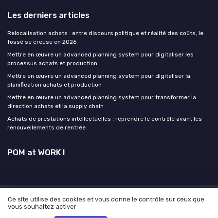
Les derniers articles
Relocalisation achats : entre discours politique et réalité des coûts, le
fossé se creuse en 2026
Mettre en œuvre un advanced planning system pour digitaliser les
processus achats et production
Mettre en œuvre un advanced planning system pour digitaliser la
planification achats et production
Mettre en œuvre un advanced planning system pour transformer la
direction achats et la supply chain
Achats de prestations intellectuelles : reprendre le contrôle avant les
renouvellements de rentrée
POM at WORK !
Ce site utilise des cookies et vous donne le contrôle sur ceux que
Mentions légales
Politique de confidentialité
Grande
vous souhaitez activer
enquête 2025 sur l'IA et les directeurs achats