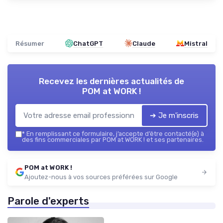
Résumer
ChatGPT
Claude
Mistral
Recevez les dernières actualités de
POM at WORK !
➔ Je m'inscris
*
En remplissant ce formulaire, j’accepte d’être contacté(e) à
des fins commerciales par POM at WORK ! et ses partenaires.
POM at WORK !
Ajoutez-nous à vos sources préférées sur Google
Parole d'experts