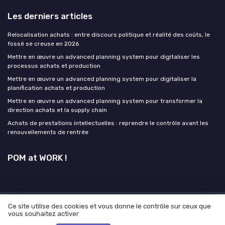
Les derniers articles
Relocalisation achats : entre discours politique et réalité des coûts, le
fossé se creuse en 2026
Mettre en œuvre un advanced planning system pour digitaliser les
processus achats et production
Mettre en œuvre un advanced planning system pour digitaliser la
planification achats et production
Mettre en œuvre un advanced planning system pour transformer la
direction achats et la supply chain
Achats de prestations intellectuelles : reprendre le contrôle avant les
renouvellements de rentrée
POM at WORK !
Ce site utilise des cookies et vous donne le contrôle sur ceux que
Mentions légales
Politique de confidentialité
Grande
vous souhaitez activer
enquête 2025 sur l'IA et les directeurs achats