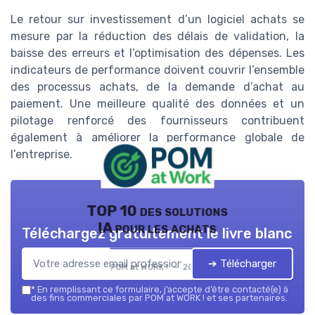
Le retour sur investissement d’un logiciel achats se
mesure par la réduction des délais de validation, la
baisse des erreurs et l’optimisation des dépenses. Les
indicateurs de performance doivent couvrir l’ensemble
des processus achats, de la demande d’achat au
paiement. Une meilleure qualité des données et un
pilotage renforcé des fournisseurs contribuent
également à améliorer la performance globale de
l’entreprise.
TOP 10 des solutions
IA pour les achats
Téléchargez gratuitement le livre blanc
➔ Télécharger
POM at WORK ! — 2026
*
En remplissant ce formulaire, j’accepte d’être contacté(e) à
des fins commerciales par POM at WORK ! et ses partenaires.