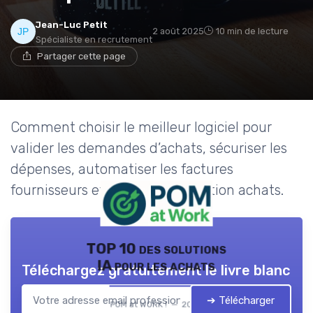
Jean-Luc Petit
2 août 2025
10 min de lecture
Spécialiste en recrutement
Partager cette page
Comment choisir le meilleur logiciel pour
valider les demandes d’achats, sécuriser les
dépenses, automatiser les factures
fournisseurs et optimiser la gestion achats.
TOP 10 des solutions
IA pour les achats
Téléchargez gratuitement le livre blanc
➔ Télécharger
POM at WORK ! — 2026