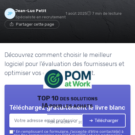
Jean-Luc Petit
1 août 2025
7 min de lecture
Spécialiste en recrutement
Partager cette page
Découvrez comment choisir le meilleur
logiciel pour l'évaluation des fournisseurs et
optimiser vos opérations d'achat.
TOP 10 des solutions
IA pour les achats
Téléchargez gratuitement le livre blanc
➔ Télécharger
POM at WORK ! — 2026
*
En remplissant ce formulaire, j’accepte d’être contacté(e) à