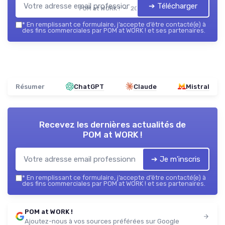
➔ Télécharger
POM at WORK ! — 2026
*
En remplissant ce formulaire, j’accepte d’être contacté(e) à
des fins commerciales par POM at WORK ! et ses partenaires.
Résumer
ChatGPT
Claude
Mistral
Recevez les dernières actualités de
POM at WORK !
➔ Je m'inscris
*
En remplissant ce formulaire, j’accepte d’être contacté(e) à
des fins commerciales par POM at WORK ! et ses partenaires.
POM at WORK !
Ajoutez-nous à vos sources préférées sur Google