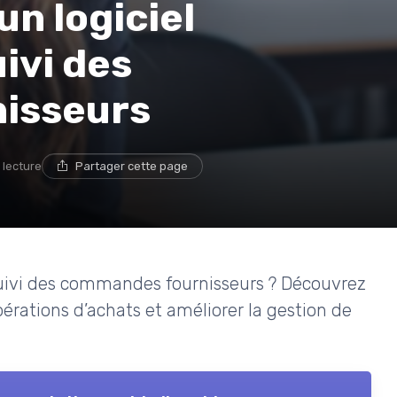
n logiciel
uivi des
isseurs
 lecture
Partager cette page
 suivi des commandes fournisseurs ? Découvrez
pérations d’achats et améliorer la gestion de