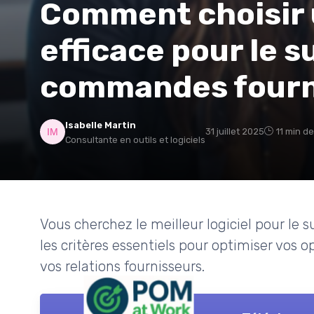
Comment choisir u
efficace pour le s
commandes fourn
Isabelle Martin
31 juillet 2025
11 min de
Consultante en outils et logiciels
Vous cherchez le meilleur logiciel pour le
les critères essentiels pour optimiser vos o
vos relations fournisseurs.