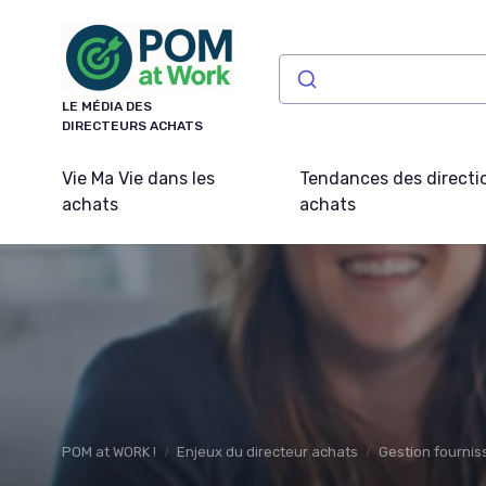
Panneau de gestion des cookies
LE MÉDIA DES
DIRECTEURS ACHATS
Vie Ma Vie dans les
Tendances des directi
achats
achats
POM at WORK !
Enjeux du directeur achats
Gestion fournis