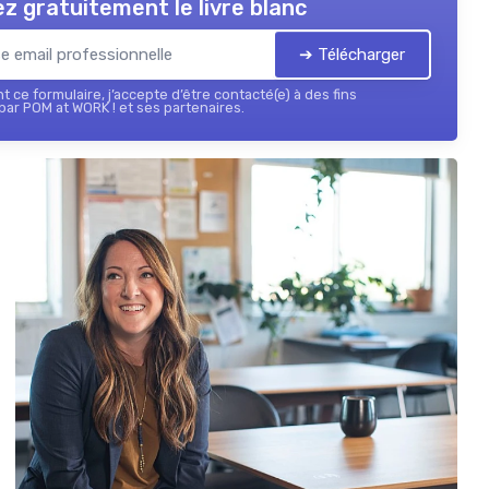
z gratuitement le livre blanc
➔ Télécharger
 ce formulaire, j’accepte d’être contacté(e) à des fins
ar POM at WORK ! et ses partenaires.