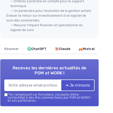
— Critères à prendre en compte pour le support
technique
— Un partenaire pour l’évolution de la gestion achats
Évaluer le retour sur investissement d’un logiciel de
suivi des commandes
— Mesurer l’impact financier et opérationnel du
logiciel de suivi
Résumer
ChatGPT
Claude
Mistral
Recevez les dernières actualités de
POM at WORK !
➔ Je m'inscris
*
En remplissant ce formulaire, j’accepte d’être
contacté(e) à des fins commerciales par POM at WORK !
et ses partenaires.