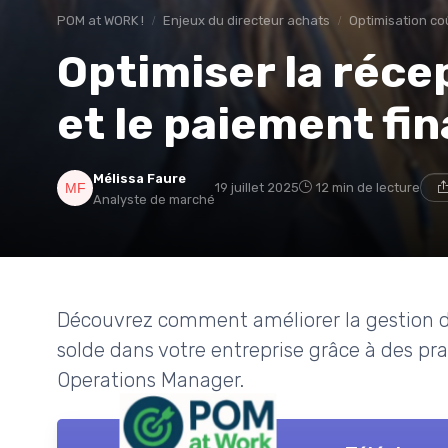
POM at WORK !
Enjeux du directeur achats
Optimisation co
Optimiser la réce
et le paiement fin
Mélissa Faure
19 juillet 2025
12 min de lecture
Analyste de marché
Découvrez comment améliorer la gestion de
solde dans votre entreprise grâce à des p
Operations Manager.