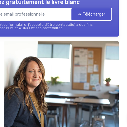
z gratuitement le livre blanc
➔ Télécharger
 ce formulaire, j’accepte d’être contacté(e) à des fins
ar POM at WORK ! et ses partenaires.