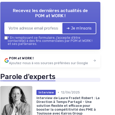
Recevez les dernières actualités de
POM at WORK !
➔ Je m'inscris
*
En remplissant ce formulaire, j’accepte d’être
contacté(e) à des fins commerciales par POM at WORK !
et ses partenaires.
POM at WORK !
Ajoutez-nous à vos sources préférées sur Google
Parole d'experts
•
12/06/2025
Interview
Interview de Laure Fradet Robert : La
Direction à Temps Partagé - Une
solution flexible et efficace pour
booster la compétitivité des PME à
Toulouse avec Kairos Group