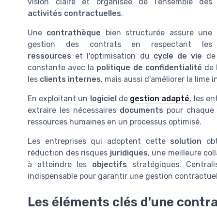
vision claire et organisée de l'ensemble des
activités contractuelles
.
Une
contrathèque
bien structurée assure une
gestion des contrats en respectant les
ressources
et l'optimisation du
cycle de vie
de 
constante avec la
politique de confidentialité
de 
les
clients internes
, mais aussi d'améliorer la lime 
En exploitant un
logiciel
de
gestion adapté
, les e
extraire les nécessaires
documents
pour chaque b
ressources humaines en un processus optimisé.
Les entreprises qui adoptent cette
solution
obt
réduction des risques
juridiques
, une meilleure co
à atteindre les
objectifs
stratégiques. Central
indispensable pour garantir une gestion contractuell
Les éléments clés d'une contr