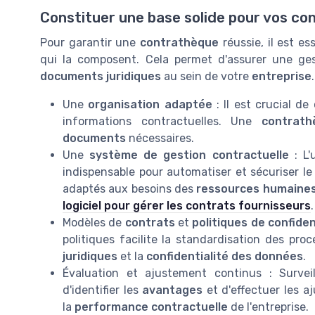
Constituer une base solide pour vos co
Pour garantir une
contrathèque
réussie, il est es
qui la composent. Cela permet d'assurer une ges
documents juridiques
au sein de votre
entreprise
.
Une
organisation adaptée
: Il est crucial de
informations contractuelles. Une
contrath
documents
nécessaires.
Une
système de gestion contractuelle
: L'
indispensable pour automatiser et sécuriser l
adaptés aux besoins des
ressources humaine
logiciel pour gérer les contrats fournisseurs
.
Modèles de
contrats
et
politiques de confiden
politiques facilite la standardisation des pro
juridiques
et la
confidentialité des données
.
Évaluation et ajustement continus : Survei
d'identifier les
avantages
et d'effectuer les a
la
performance contractuelle
de l'entreprise.