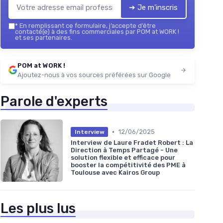
➔ Je m'inscris
*
En remplissant ce formulaire, j’accepte d’être
contacté(e) à des fins commerciales par POM at WORK !
et ses partenaires.
POM at WORK !
Ajoutez-nous à vos sources préférées sur Google
Parole d'experts
•
12/06/2025
Interview
Interview de Laure Fradet Robert : La
Direction à Temps Partagé - Une
solution flexible et efficace pour
booster la compétitivité des PME à
Toulouse avec Kairos Group
Les plus lus