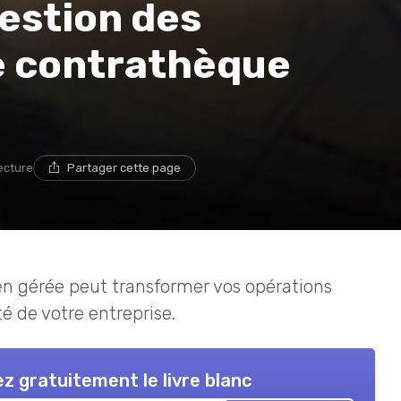
estion des
e contrathèque
ecture
Partager cette page
 gérée peut transformer vos opérations
té de votre entreprise.
z gratuitement le livre blanc