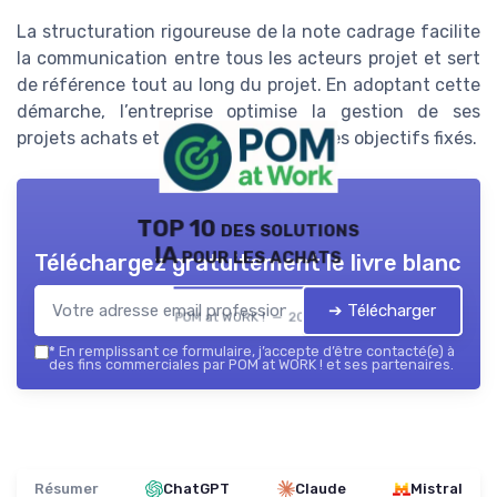
La structuration rigoureuse de la note cadrage facilite
la communication entre tous les acteurs projet et sert
de référence tout au long du projet. En adoptant cette
démarche, l’entreprise optimise la gestion de ses
projets achats et sécurise l’atteinte des objectifs fixés.
TOP 10 des solutions
IA pour les achats
Téléchargez gratuitement le livre blanc
➔ Télécharger
POM at WORK ! — 2026
*
En remplissant ce formulaire, j’accepte d’être contacté(e) à
des fins commerciales par POM at WORK ! et ses partenaires.
Résumer
ChatGPT
Claude
Mistral