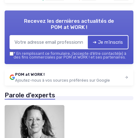
Recevez les dernières actualités de
POM at WORK !
➔ Je m'inscris
*
En remplissant ce formulaire, j’accepte d’être contacté(e) à
des fins commerciales par POM at WORK ! et ses partenaires.
POM at WORK !
Ajoutez-nous à vos sources préférées sur Google
Parole d'experts