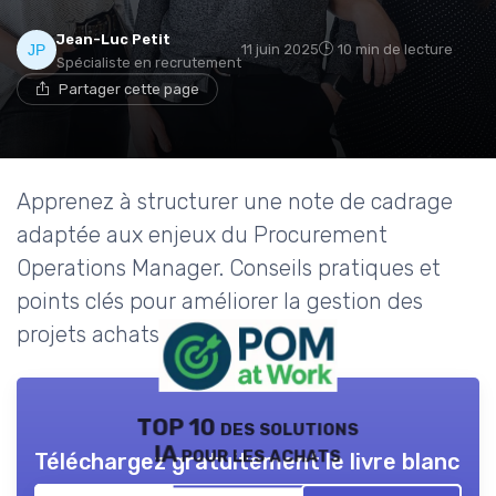
Jean-Luc Petit
11 juin 2025
10 min de lecture
Spécialiste en recrutement
Partager cette page
Apprenez à structurer une note de cadrage
adaptée aux enjeux du Procurement
Operations Manager. Conseils pratiques et
points clés pour améliorer la gestion des
projets achats.
TOP 10 des solutions
IA pour les achats
Téléchargez gratuitement le livre blanc