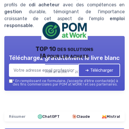
profils de
cdi acheteur
avec des compétences en
gestion
durable, témoignant de l'importance
croissante de cet aspect de l'emplo
emploi
responsable
.
TOP 10 des solutions
IA pour les achats
Téléchargez gratuitement le livre blanc
➔ Télécharger
POM at WORK ! — 2026
*
En remplissant ce formulaire, j’accepte d’être contacté(e) à
des fins commerciales par POM at WORK ! et ses partenaires.
Résumer
ChatGPT
Claude
Mistral