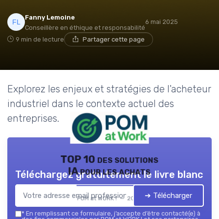
Fanny Lemoine
6 mai 2025
Conseillère en éthique et responsabilité
9 min de lecture
Partager cette page
Explorez les enjeux et stratégies de l'acheteur
industriel dans le contexte actuel des
entreprises.
TOP 10 des solutions
IA pour les achats
Téléchargez gratuitement le livre blanc
➔ Télécharger
POM at WORK ! — 2026
*
En remplissant ce formulaire, j’accepte d’être contacté(e) à