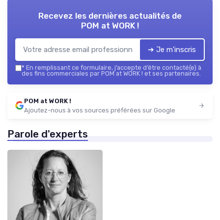
Recevez les dernières actualités de
POM at WORK !
➔ Je m'inscris
*
En remplissant ce formulaire, j’accepte d’être contacté(e) à
des fins commerciales par POM at WORK ! et ses partenaires.
POM at WORK !
Ajoutez-nous à vos sources préférées sur Google
Parole d'experts