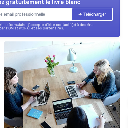
z gratuitement le livre blanc
➔ Télécharger
 ce formulaire, j’accepte d’être contacté(e) à des fins
ar POM at WORK ! et ses partenaires.