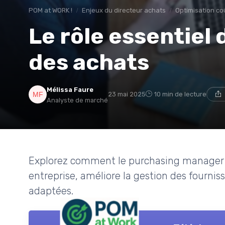
POM at WORK !
Enjeux du directeur achats
Optimisation co
Le rôle essentiel
des achats
Mélissa Faure
23 mai 2025
10 min de lecture
Analyste de marché
Explorez comment le purchasing manager o
entreprise, améliore la gestion des fourniss
adaptées.