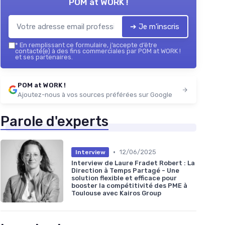
POM at WORK !
➔ Je m'inscris
*
En remplissant ce formulaire, j’accepte d’être
contacté(e) à des fins commerciales par POM at WORK !
et ses partenaires.
POM at WORK !
Ajoutez-nous à vos sources préférées sur Google
Parole d'experts
•
12/06/2025
Interview
Interview de Laure Fradet Robert : La
Direction à Temps Partagé - Une
solution flexible et efficace pour
booster la compétitivité des PME à
Toulouse avec Kairos Group