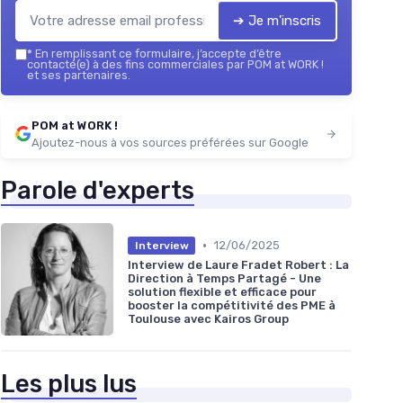
➔ Je m'inscris
*
En remplissant ce formulaire, j’accepte d’être
contacté(e) à des fins commerciales par POM at WORK !
et ses partenaires.
POM at WORK !
Ajoutez-nous à vos sources préférées sur Google
Parole d'experts
•
12/06/2025
Interview
Interview de Laure Fradet Robert : La
Direction à Temps Partagé - Une
solution flexible et efficace pour
booster la compétitivité des PME à
Toulouse avec Kairos Group
Les plus lus