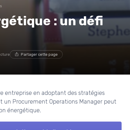
ts
gétique : un défi
ecture
Partager cette page
re entreprise en adoptant des stratégies
t un Procurement Operations Manager peut
tion énergétique.