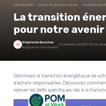
POM at WORK !
Enjeux du directeur achats
Durabilité acha
La transition éner
pour notre avenir
Stephanie Bouchez
31 décembre 2024
12 min de l
Analyste en recrutement
Optimisez la transition énergétique de vot
d’achats responsables. Découvrez commen
relever les défis spécifiques liés à la transi