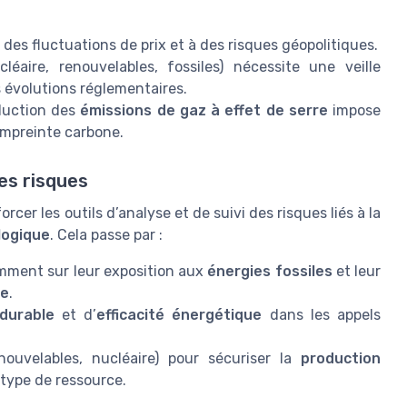
des fluctuations de prix et à des risques géopolitiques.
léaire, renouvelables, fossiles) nécessite une veille
s évolutions réglementaires.
duction des
émissions de gaz à effet de serre
impose
’empreinte carbone.
les risques
rcer les outils d’analyse et de suivi des risques liés à la
logique
. Cela passe par :
amment sur leur exposition aux
énergies fossiles
et leur
ue
.
durable
et d’
efficacité énergétique
dans les appels
nouvelables, nucléaire) pour sécuriser la
production
 type de ressource.