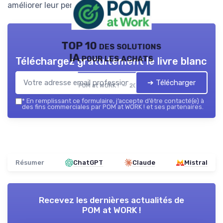
améliorer leur performance globale.
TOP 10 des solutions
IA pour les achats
Téléchargez gratuitement le livre blanc
➔ Télécharger
POM at WORK ! — 2026
*
En remplissant ce formulaire, j’accepte d’être contacté(e) à
des fins commerciales par POM at WORK ! et ses partenaires.
Résumer
ChatGPT
Claude
Mistral
Recevez les dernières actualités de
POM at WORK !