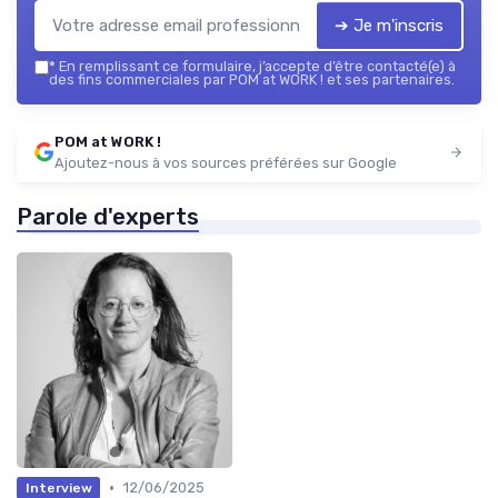
➔ Je m'inscris
*
En remplissant ce formulaire, j’accepte d’être contacté(e) à
des fins commerciales par POM at WORK ! et ses partenaires.
POM at WORK !
Ajoutez-nous à vos sources préférées sur Google
Parole d'experts
•
12/06/2025
Interview