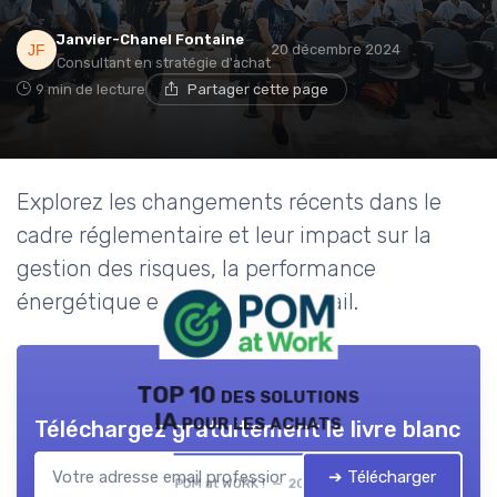
Janvier-Chanel Fontaine
20 décembre 2024
Consultant en stratégie d'achat
9 min de lecture
Partager cette page
Explorez les changements récents dans le
cadre réglementaire et leur impact sur la
gestion des risques, la performance
énergétique et la santé au travail.
TOP 10 des solutions
IA pour les achats
Téléchargez gratuitement le livre blanc
➔ Télécharger
POM at WORK ! — 2026