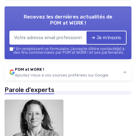
Recevez les dernières actualités de
POM at WORK !
➔ Je m'inscris
*
En remplissant ce formulaire, j’accepte d’être contacté(e) à
des fins commerciales par POM at WORK ! et ses partenaires.
POM at WORK !
Ajoutez-nous à vos sources préférées sur Google
Parole d'experts