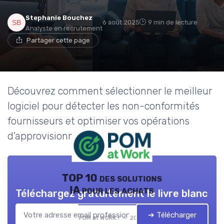
Stephanie Bouchez
6 août 2025
9 min de lecture
Analyste en recrutement
Partager cette page
Découvrez comment sélectionner le meilleur
logiciel pour détecter les non-conformités
fournisseurs et optimiser vos opérations
d'approvisionnement.
TOP 10 des solutions
IA pour les achats
Téléchargez gratuitement le livre blanc
➔ Télécharger
POM at WORK ! — 2026