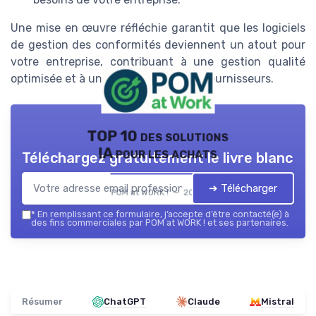
Une mise en œuvre réfléchie garantit que les logiciels
de gestion des conformités deviennent un atout pour
votre entreprise, contribuant à une gestion qualité
optimisée et à une meilleure qualité fournisseurs.
TOP 10 des solutions
IA pour les achats
Téléchargez gratuitement le livre blanc
➔ Télécharger
POM at WORK ! — 2026
*
En remplissant ce formulaire, j’accepte d’être contacté(e) à
des fins commerciales par POM at WORK ! et ses partenaires.
Résumer
ChatGPT
Claude
Mistral