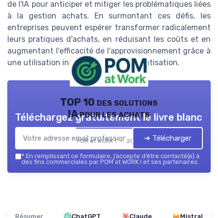
de l'IA pour anticiper et mitiger les problématiques liées
à la gestion achats. En surmontant ces défis, les
entreprises peuvent espérer transformer radicalement
leurs pratiques d'achats, en réduisant les coûts et en
augmentant l'efficacité de l'approvisionnement grâce à
une utilisation intelligente de l'automatisation.
TOP 10 des solutions
IA pour les achats
Téléchargez gratuitement le livre blanc
➔ Télécharger
POM at WORK ! — 2026
*
En remplissant ce formulaire, j’accepte d’être contacté(e) à
des fins commerciales par POM at WORK ! et ses partenaires.
Résumer
ChatGPT
Claude
Mistral