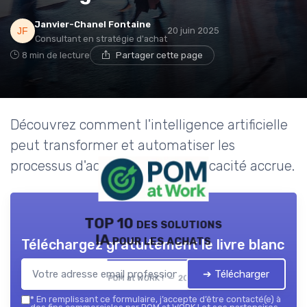
Janvier-Chanel Fontaine
20 juin 2025
Consultant en stratégie d'achat
8 min de lecture
Partager cette page
Découvrez comment l'intelligence artificielle
peut transformer et automatiser les
processus d'achats pour une efficacité accrue.
TOP 10 des solutions
IA pour les achats
Téléchargez gratuitement le livre blanc
➔ Télécharger
POM at WORK ! — 2026
*
En remplissant ce formulaire, j’accepte d’être contacté(e) à