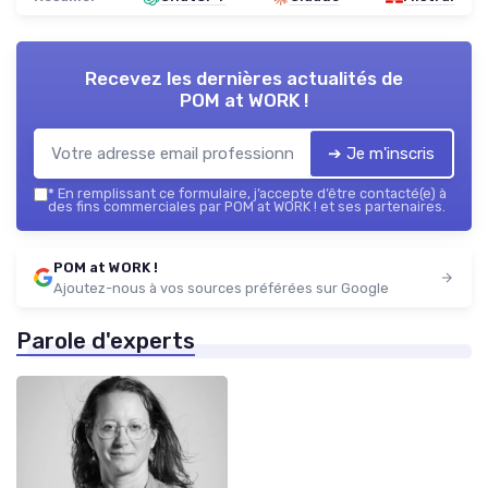
Recevez les dernières actualités de
POM at WORK !
➔ Je m'inscris
*
En remplissant ce formulaire, j’accepte d’être contacté(e) à
des fins commerciales par POM at WORK ! et ses partenaires.
POM at WORK !
Ajoutez-nous à vos sources préférées sur Google
Parole d'experts