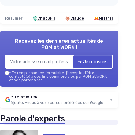
Résumer
ChatGPT
Claude
Mistral
Recevez les dernières actualités de
POM at WORK !
➔ Je m'inscris
*
En remplissant ce formulaire, j’accepte d’être
contacté(e) à des fins commerciales par POM at WORK !
et ses partenaires.
POM at WORK !
Ajoutez-nous à vos sources préférées sur Google
Parole d'experts