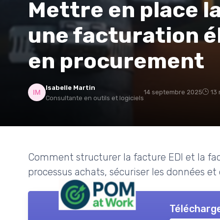
Mettre en place l
une facturation é
en procurement
Isabelle Martin
14 septembre 2025
13 
Consultante en outils et logiciels
Comment structurer la facture EDI et la fact
processus achats, sécuriser les données et o
Télécharge