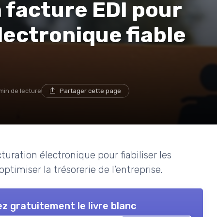
a facture EDI pour
lectronique fiable
min de lecture
Partager cette page
uration électronique pour fiabiliser les
ptimiser la trésorerie de l’entreprise.
z gratuitement le livre blanc