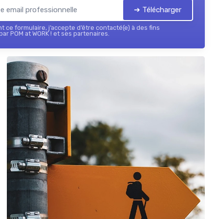
➔ Télécharger
 ce formulaire, j’accepte d’être contacté(e) à des fins
ar POM at WORK ! et ses partenaires.