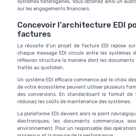
systèmes hétérogènes. Vous obtenez ainsi un audit fi
sur les engagements financiers.
Concevoir l’architecture EDI po
factures
La réussite d’un projet de facture EDI repose su
chaque message EDI circule entre les systèmes de
réflexion structure la manière dont les document
traités au quotidien.
Un système EDI efficace commence par le choix des 
de votre écosystème peuvent utiliser plusieurs for
des conversions. En standardisant le format de f
réduisez les coûts de maintenance des systèmes.
La plateforme EDI devient alors le point névralgiqu
électroniques, les documents commerciaux as
environnement. Pour un responsable des opérations a
processus et la mesure de la performance.