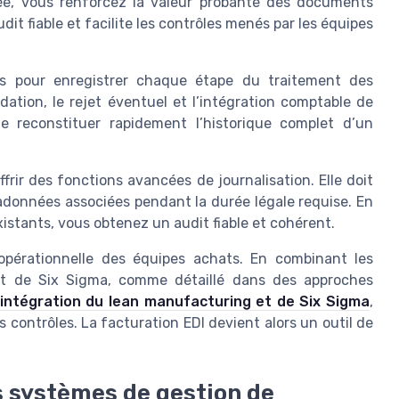
iée, vous renforcez la valeur probante des documents
it fiable et facilite les contrôles menés par les équipes
és pour enregistrer chaque étape du traitement des
lidation, le rejet éventuel et l’intégration comptable de
e reconstituer rapidement l’historique complet d’un
rir des fonctions avancées de journalisation. Elle doit
adonnées associées pendant la durée légale requise. En
istants, vous obtenez un audit fiable et cohérent.
té opérationnelle des équipes achats. En combinant les
 et de Six Sigma, comme détaillé dans des approches
l’intégration du lean manufacturing et de Six Sigma
,
es contrôles. La facturation EDI devient alors un outil de
es systèmes de gestion de