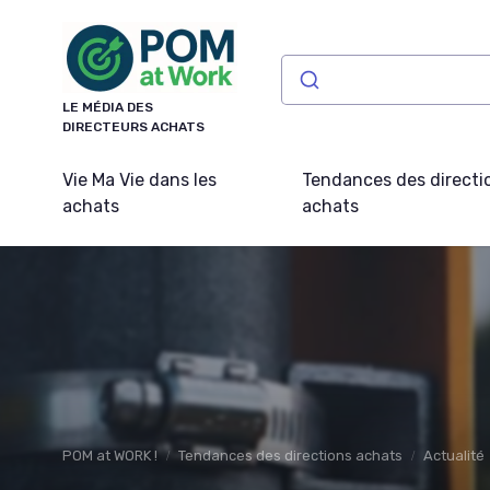
Panneau de gestion des cookies
LE MÉDIA DES
DIRECTEURS ACHATS
Vie Ma Vie dans les
Tendances des directi
achats
achats
POM at WORK !
Tendances des directions achats
Actualité