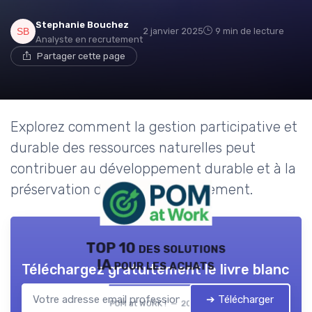
Stephanie Bouchez
2 janvier 2025
9 min de lecture
Analyste en recrutement
Partager cette page
Explorez comment la gestion participative et
durable des ressources naturelles peut
contribuer au développement durable et à la
préservation de notre environnement.
TOP 10 des solutions
IA pour les achats
Téléchargez gratuitement le livre blanc
➔ Télécharger
POM at WORK ! — 2026