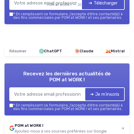
➔ Télécharger
POM at WORK ! — 2026
*
En remplissant ce formulaire, j’accepte d’être contacté(e) à
des fins commerciales par POM at WORK ! et ses partenaires.
Résumer
ChatGPT
Claude
Mistral
Recevez les dernières actualités de
POM at WORK !
➔ Je m'inscris
*
En remplissant ce formulaire, j’accepte d’être contacté(e) à
des fins commerciales par POM at WORK ! et ses partenaires.
POM at WORK !
Ajoutez-nous à vos sources préférées sur Google