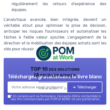
régulièrement les retours d’expérience des
équipes.
L’analytique avancée, bien intégrée, devient un
véritable atout pour optimiser la prise de décision,
anticiper les risques fournisseurs et automatiser les
tâches à faible valeur ajoutée. L’engagement de la
direction et la mobilisation des équipes achats sont les
clés pour réussir cette transformation.
TOP 10 des solutions
IA pour les achats
Téléchargez gratuitement le livre blanc
➔ Télécharger
POM at WORK ! — 2026
*
En remplissant ce formulaire, j’accepte d’être contacté(e) à
des fins commerciales par POM at WORK ! et ses partenaires.