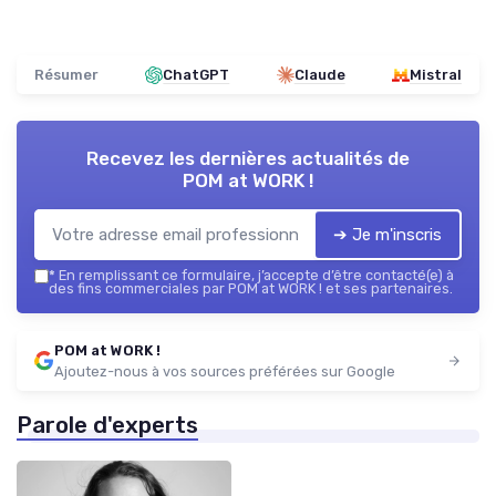
Résumer
ChatGPT
Claude
Mistral
Recevez les dernières actualités de
POM at WORK !
➔ Je m'inscris
*
En remplissant ce formulaire, j’accepte d’être contacté(e) à
des fins commerciales par POM at WORK ! et ses partenaires.
POM at WORK !
Ajoutez-nous à vos sources préférées sur Google
Parole d'experts