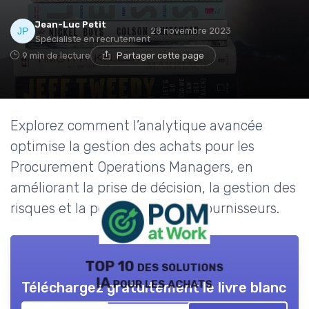
Jean-Luc Petit
28 novembre 2023
Spécialiste en recrutement
9 min de lecture
Partager cette page
Explorez comment l’analytique avancée
optimise la gestion des achats pour les
Procurement Operations Managers, en
améliorant la prise de décision, la gestion des
risques et la performance des fournisseurs.
TOP 10 des solutions
IA pour les achats
Téléchargez gratuitement le livre blanc