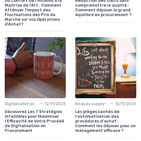
Du Confort de l'Inconnu à la
Réduction des coûts sans
Maîtrise de l'Art : Comment
compromettre la qualité :
Atténuer l'Impact des
Comment déjouer le grand
Fluctuations des Prix du
équilibre en procurement ?
Marché sur vos Opérations
d'Achat?
•
•
Digitalisation processus
12/11/2025
Risques supply-chain
12/11/2025
Découvrez Les 7 Stratégies
Les pièges cachés de
Infaillibles pour Maximiser
l'automatisation des
l'Efficacité de Votre Procédé
procédures d'achat :
de Digitalisation en
Comment les déjouer pour un
Procurement
management efficace ?