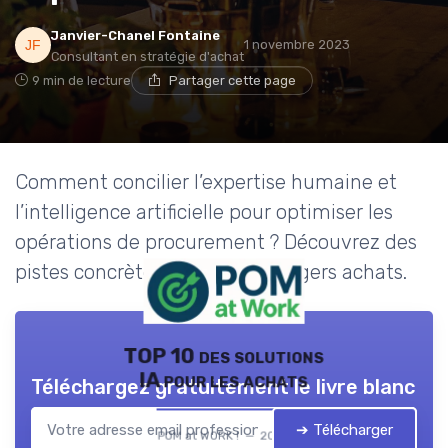
Janvier-Chanel Fontaine
1 novembre 2023
Consultant en stratégie d'achat
9 min de lecture
Partager cette page
Comment concilier l’expertise humaine et
l’intelligence artificielle pour optimiser les
opérations de procurement ? Découvrez des
pistes concrètes pour les managers achats.
TOP 10 des solutions
IA pour les achats
Téléchargez gratuitement le livre blanc
➔ Télécharger
POM at WORK ! — 2026