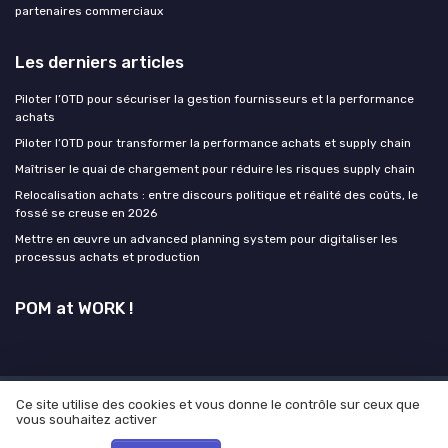
partenaires commerciaux
Les derniers articles
Piloter l’OTD pour sécuriser la gestion fournisseurs et la performance
achats
Piloter l’OTD pour transformer la performance achats et supply chain
Maîtriser le quai de chargement pour réduire les risques supply chain
Relocalisation achats : entre discours politique et réalité des coûts, le
fossé se creuse en 2026
Mettre en œuvre un advanced planning system pour digitaliser les
processus achats et production
POM at WORK !
Ce site utilise des cookies et vous donne le contrôle sur ceux que
Mentions légales
Politique de confidentialité
Grande
vous souhaitez activer
enquête 2025 sur l'IA et les directeurs achats