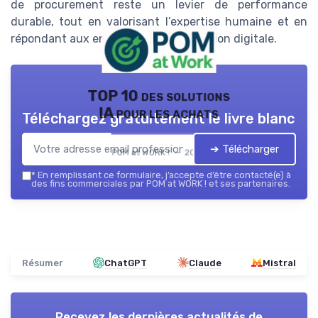
de procurement reste un levier de performance
durable, tout en valorisant l’expertise humaine et en
répondant aux enjeux de transformation digitale.
TOP 10 des solutions
IA pour les achats
Téléchargez gratuitement le livre blanc
➔ Télécharger
POM at WORK ! — 2026
*
En remplissant ce formulaire, j’accepte d’être contacté(e) à
des fins commerciales par POM at WORK ! et ses partenaires.
Résumer
ChatGPT
Claude
Mistral
Recevez les dernières actualités de