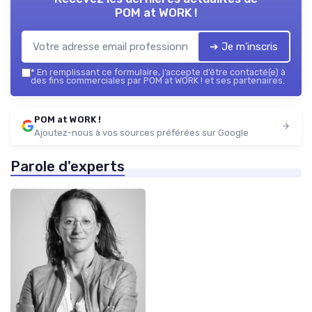
POM at WORK !
➔ Je m'inscris
*
En remplissant ce formulaire, j’accepte d’être contacté(e) à
des fins commerciales par POM at WORK ! et ses partenaires.
POM at WORK !
Ajoutez-nous à vos sources préférées sur Google
Parole d'experts